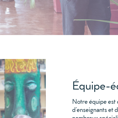
Équipe-é
Not
r
e
équipe
est
d’
enseignants et
d
nombreux
spécial