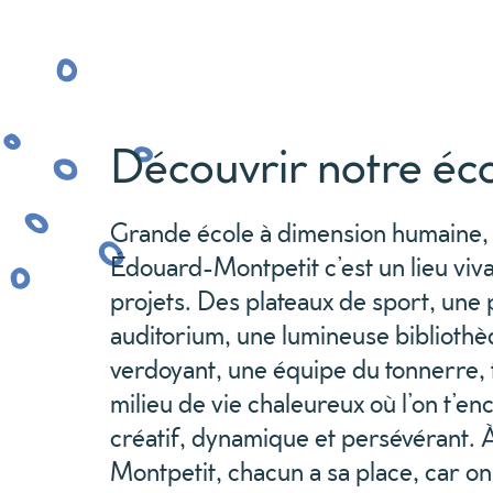
Découvrir notre éc
G
rande
école
à dimension humaine
,
Édouard-Montpetit
c’est un lieu viv
projets
.
Des
plateaux de sport,
une 
auditorium,
une
lumineuse biblioth
verdoyant,
une équipe du ton
n
erre,
milieu de vie chaleureux où l’on t’e
créatif, dynamique et persévérant
.
Montpetit
,
chacun
a
sa place, car on