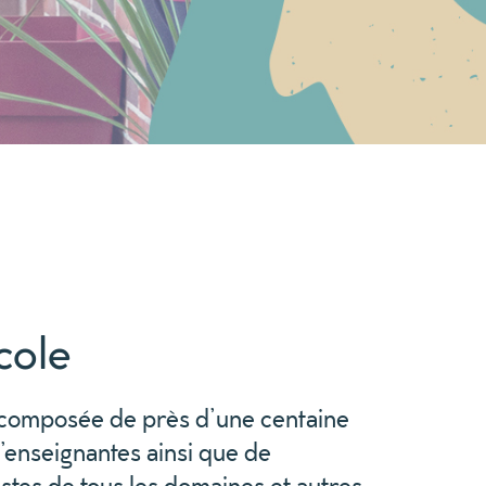
cole
composée de près
d’une centaine
’
enseignantes
ainsi que
de
istes de tous les domaines
et autres