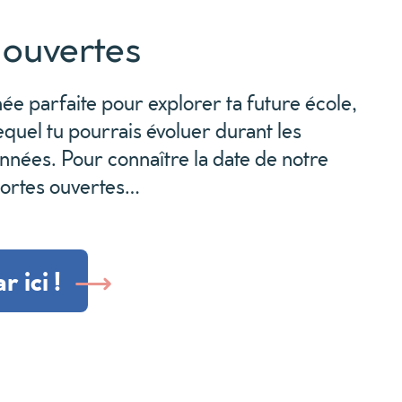
 ouvertes
née parfaite pour explorer t
a future
école,
lequel tu
pourrais
évoluer durant les
années.
Pour connaître la date de
not
r
e
ortes ouvertes
…
r ici !