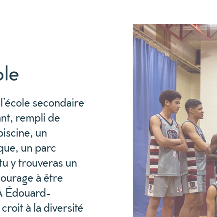
ole
 l’école
s
eco
ndaire
ant, rempli
de
piscine,
un
èque, un
parc
tu y trouveras un
ncourage
à être
À
Édouard-
 croit à
la diversité