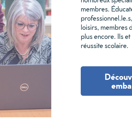
membres.
É
ducat
professionnel
.
le.
s
loisirs,
membre
s
plus encore. Ils et
réussite scolaire.
Découv
embal