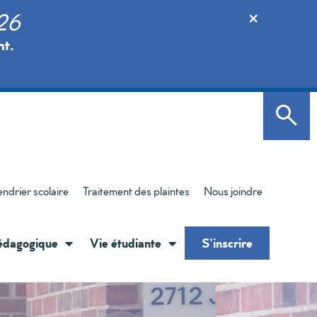
×
026
nt.
ndrier scolaire
Traitement des plaintes
Nous joindre
édagogique
Vie étudiante
S’inscrire